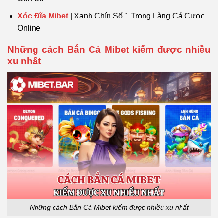
Xóc Đĩa Mibet
| Xanh Chín Số 1 Trong Làng Cá Cược
Online
Những cách Bắn Cá Mibet kiếm được nhiều
xu nhất
Những cách Bắn Cá Mibet kiếm được nhiều xu nhất