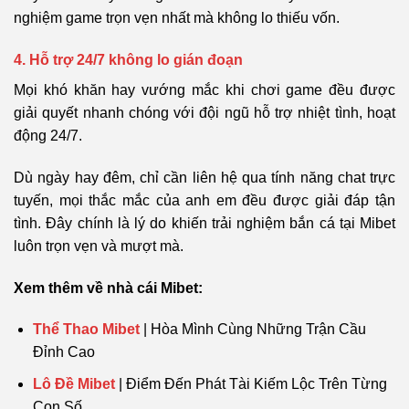
nghiệm game trọn vẹn nhất mà không lo thiếu vốn.
4. Hỗ trợ 24/7 không lo gián đoạn
Mọi khó khăn hay vướng mắc khi chơi game đều được
giải quyết nhanh chóng với đội ngũ hỗ trợ nhiệt tình, hoạt
động 24/7.
Dù ngày hay đêm, chỉ cần liên hệ qua tính năng chat trực
tuyến, mọi thắc mắc của anh em đều được giải đáp tận
tình. Đây chính là lý do khiến trải nghiệm bắn cá tại Mibet
luôn trọn vẹn và mượt mà.
Xem thêm về nhà cái Mibet:
Thể Thao Mibet
| Hòa Mình Cùng Những Trận Cầu
Đỉnh Cao
Lô Đề Mibet
| Điểm Đến Phát Tài Kiếm Lộc Trên Từng
Con Số