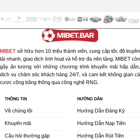
MIBET
sở hữu hơn 10 triệu thành viên, cung cấp tốc độ truyền
tải nhanh, giao dịch linh hoạt và hỗ trợ đa nền tảng. MIBET còn
gây ấn tượng với những chương trình khuyến mãi hấp dẫn,
dịch vụ chăm sóc khách hàng 24/7, và cam kết không gian cá
cược công bằng thông qua công nghệ RNG.
THÔNG TIN
HƯỚNG DẪN
Về chúng tôi
Hướng Dẫn Đăng Ký
Khuyến mãi
Hướng Dẫn Nạp Tiền
Câu hỏi thường gặp
Hướng Dẫn Rút Tiền