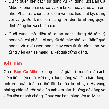
Đừng quên biết cách sử dụng vũ khí đúng lúc! Bắn Cá
Mibet không phải cứ có vũ khí là xài ngay đâu, anh em
nhé. Phải lựa chọn thời điểm và mục tiêu thật kỹ, đừng
vội vàng. Đôi khi chiến thắng lớn đến từ những quyết
định đúng lúc và chuẩn xác.
Cuối cùng, một điều rất quan trọng: đừng để tâm lý
nóng vội chi phối. Lỗi này rất dễ mắc phải khi “bắn” quá
nhanh và thiếu kiên nhẫn. Hãy chơi từ từ, bình tĩnh, và
từng viên đạn sẽ mang lại kết quả xứng đáng.
Kết luận
Chơi
Bắn Cá Mibet
không chỉ là giải trí mà còn là cách
kiếm tiền hiệu quả. Với mẹo dùng súng và cách bắn đúng,
anh em hoàn toàn có thể tối đa hóa lợi nhuận. Hy vọng
những chia sẻ trên sẽ giúp anh em săn thưởng dễ dàng và
kiếm tiền nhanh chóng. Chúc các bạn thắng lớn tại Mibet!