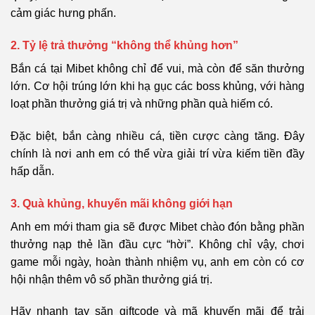
cảm giác hưng phấn.
2. Tỷ lệ trả thưởng “không thể khủng hơn”
Bắn cá tại Mibet không chỉ để vui, mà còn để săn thưởng
lớn. Cơ hội trúng lớn khi hạ gục các boss khủng, với hàng
loạt phần thưởng giá trị và những phần quà hiếm có.
Đặc biệt, bắn càng nhiều cá, tiền cược càng tăng. Đây
chính là nơi anh em có thể vừa giải trí vừa kiếm tiền đầy
hấp dẫn.
3. Quà khủng, khuyến mãi không giới hạn
Anh em mới tham gia sẽ được Mibet chào đón bằng phần
thưởng nạp thẻ lần đầu cực “hời”. Không chỉ vậy, chơi
game mỗi ngày, hoàn thành nhiệm vụ, anh em còn có cơ
hội nhận thêm vô số phần thưởng giá trị.
Hãy nhanh tay săn giftcode và mã khuyến mãi để trải