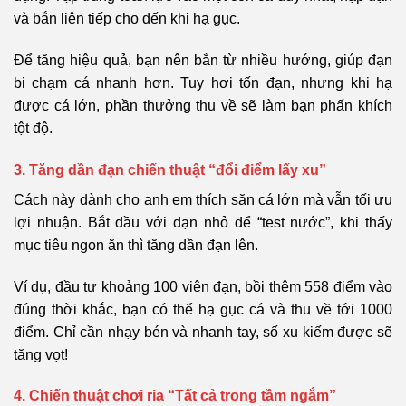
và bắn liên tiếp cho đến khi hạ gục.
Để tăng hiệu quả, bạn nên bắn từ nhiều hướng, giúp đạn
bi chạm cá nhanh hơn. Tuy hơi tốn đạn, nhưng khi hạ
được cá lớn, phần thưởng thu về sẽ làm bạn phấn khích
tột độ.
3. Tăng dần đạn chiến thuật “đổi điểm lấy xu”
Cách này dành cho anh em thích săn cá lớn mà vẫn tối ưu
lợi nhuận. Bắt đầu với đạn nhỏ để “test nước”, khi thấy
mục tiêu ngon ăn thì tăng dần đạn lên.
Ví dụ, đầu tư khoảng 100 viên đạn, bồi thêm 558 điểm vào
đúng thời khắc, bạn có thể hạ gục cá và thu về tới 1000
điểm. Chỉ cần nhạy bén và nhanh tay, số xu kiếm được sẽ
tăng vọt!
4. Chiến thuật chơi ria “Tất cả trong tầm ngắm”