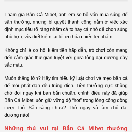
Tham gia Bắn Cá Mibet, anh em sẽ bỏ vốn mua súng để
săn thưởng, nhưng bí quyết thành công nằm ở việc xác
định mục tiêu rõ ràng nhắm cá to hay cá nhỏ để chọn súng
phù hợp, vừa tiết kiệm lại tối ưu hóa chiến lợi phẩm.
Không chỉ là cơ hội kiếm tiền hấp dẫn, trò chơi còn mang
đến cảm giác thư giãn tuyệt vời giữa lòng đại dương đầy
sắc màu.
Muốn thắng lớn? Hãy tìm hiểu kỹ luật chơi và mẹo bắn cá
để mỗi phát đạn đều trúng đích. Tiền thưởng cực khủng
chờ đợi ngay khi bạn bắn chuẩn, chính điều này đã giúp
Bắn Cá Mibet luôn giữ vững độ “hot” trong lòng cộng đồng
cược thủ. Sẵn sàng chưa? Thử ngay và làm chủ đại
dương nào!
Những thú vui tại Bắn Cá Mibet thưởng