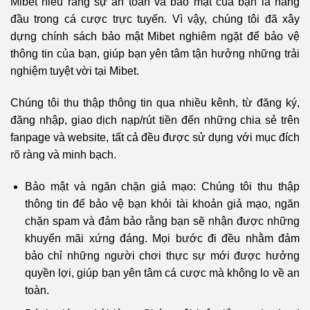
Mibet hiểu rằng sự an toàn và bảo mật của bạn là hàng
đầu trong cá cược trực tuyến. Vì vậy, chúng tôi đã xây
dựng chính sách bảo mật Mibet nghiêm ngặt để bảo vệ
thông tin của bạn, giúp bạn yên tâm tận hưởng những trải
nghiệm tuyệt vời tại Mibet.
Chúng tôi thu thập thông tin qua nhiều kênh, từ đăng ký,
đăng nhập, giao dịch nạp/rút tiền đến những chia sẻ trên
fanpage và website, tất cả đều được sử dụng với mục đích
rõ ràng và minh bạch.
Bảo mật và ngăn chặn giả mạo: Chúng tôi thu thập
thông tin để bảo vệ bạn khỏi tài khoản giả mạo, ngăn
chặn spam và đảm bảo rằng bạn sẽ nhận được những
khuyến mãi xứng đáng. Mọi bước đi đều nhằm đảm
bảo chỉ những người chơi thực sự mới được hưởng
quyền lợi, giúp bạn yên tâm cá cược mà không lo về an
toàn.