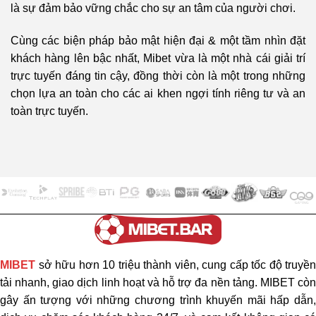
là sự đảm bảo vững chắc cho sự an tâm của người chơi.
Cùng các biện pháp bảo mật hiện đại & một tầm nhìn đặt
khách hàng lên bậc nhất, Mibet vừa là một nhà cái giải trí
trực tuyến đáng tin cậy, đồng thời còn là một trong những
chọn lựa an toàn cho các ai khen ngợi tính riêng tư và an
toàn trực tuyến.
MIBET
sở hữu hơn 10 triệu thành viên, cung cấp tốc độ truyền
tải nhanh, giao dịch linh hoạt và hỗ trợ đa nền tảng. MIBET còn
gây ấn tượng với những chương trình khuyến mãi hấp dẫn,