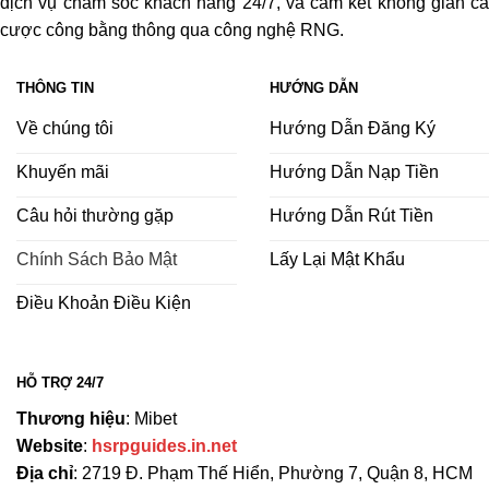
dịch vụ chăm sóc khách hàng 24/7, và cam kết không gian cá
cược công bằng thông qua công nghệ RNG.
THÔNG TIN
HƯỚNG DẪN
Về chúng tôi
Hướng Dẫn Đăng Ký
Khuyến mãi
Hướng Dẫn Nạp Tiền
Câu hỏi thường gặp
Hướng Dẫn Rút Tiền
Chính Sách Bảo Mật
Lấy Lại Mật Khẩu
Điều Khoản Điều Kiện
HỖ TRỢ 24/7
Thương hiệu
: Mibet
Website
:
hsrpguides.in.net
Địa chỉ
: 2719 Đ. Phạm Thế Hiển, Phường 7, Quận 8, HCM