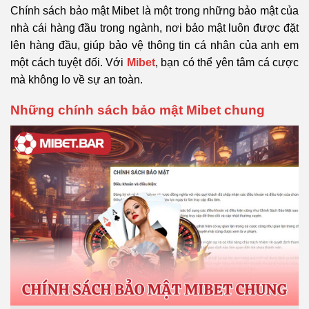
Chính sách bảo mật Mibet là một trong những bảo mật của
nhà cái hàng đầu trong ngành, nơi bảo mật luôn được đặt
lên hàng đầu, giúp bảo vệ thông tin cá nhân của anh em
một cách tuyệt đối. Với
Mibet
, bạn có thể yên tâm cá cược
mà không lo về sự an toàn.
Những chính sách bảo mật Mibet chung