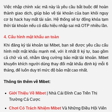
Việc nhập chính xác mã này là yêu cầu bắt buộc để hoàn
thành giao dịch, giúp bảo vệ tài khoản của bạn khỏi nguy
cơ bị hack hay mất tài sản. Hệ thống sẽ tự động khóa tạm
thời tài khoản nếu có dấu hiệu nhập sai mã OTP nhiều lần.
4. Cấu hình mật khẩu an toàn
Khi đăng ký tài khoản tại Mibet, bạn sẽ được yêu cầu cấu
hình một mật khẩu mạnh mẽ, với ít nhất 8 ký tự, bao gồm
cả chữ và số, nhằm tăng cường bảo mật tài khoản. Mibet
khuyến khích người dùng thay đổi mật khẩu định kỳ mỗi 6
tháng, để luôn duy trì mức độ bảo mật cao nhất.
Thông tin thêm về Mibet:
Giới Thiệu Về Mibet
| Nhà Cái Đỉnh Cao Trên Thị
Trường Cá Cược
Chơi Có Trách Nhiệm Mibet
Và Những Điều Hội Viên