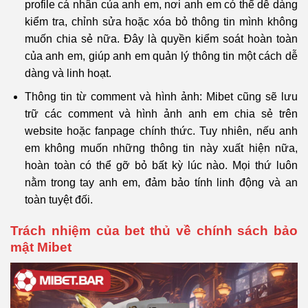
profile cá nhân của anh em, nơi anh em có thể dễ dàng
kiểm tra, chỉnh sửa hoặc xóa bỏ thông tin mình không
muốn chia sẻ nữa. Đây là quyền kiểm soát hoàn toàn
của anh em, giúp anh em quản lý thông tin một cách dễ
dàng và linh hoạt.
Thông tin từ comment và hình ảnh: Mibet cũng sẽ lưu
trữ các comment và hình ảnh anh em chia sẻ trên
website hoặc fanpage chính thức. Tuy nhiên, nếu anh
em không muốn những thông tin này xuất hiện nữa,
hoàn toàn có thể gỡ bỏ bất kỳ lúc nào. Mọi thứ luôn
nằm trong tay anh em, đảm bảo tính linh động và an
toàn tuyệt đối.
Trách nhiệm của bet thủ về chính sách bảo
mật Mibet