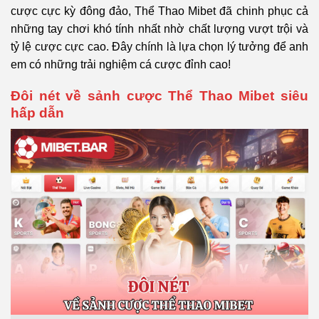
cược cực kỳ đông đảo, Thể Thao Mibet đã chinh phục cả
những tay chơi khó tính nhất nhờ chất lượng vượt trội và
tỷ lệ cược cực cao. Đây chính là lựa chọn lý tưởng để anh
em có những trải nghiệm cá cược đỉnh cao!
Đôi nét về sảnh cược Thể Thao Mibet siêu
hấp dẫn