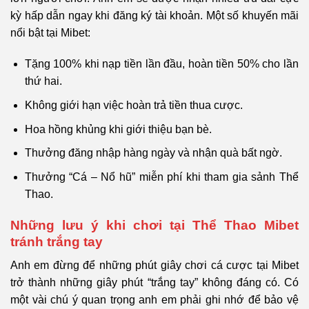
kỳ hấp dẫn ngay khi đăng ký tài khoản. Một số khuyến mãi
nổi bật tại Mibet:
Tặng 100% khi nạp tiền lần đầu, hoàn tiền 50% cho lần
thứ hai.
Không giới hạn việc hoàn trả tiền thua cược.
Hoa hồng khủng khi giới thiệu bạn bè.
Thưởng đăng nhập hàng ngày và nhận quà bất ngờ.
Thưởng “Cá – Nổ hũ” miễn phí khi tham gia sảnh Thể
Thao.
Những lưu ý khi chơi tại Thể Thao Mibet
tránh trắng tay
Anh em đừng để những phút giây chơi cá cược tại Mibet
trở thành những giây phút “trắng tay” không đáng có. Có
một vài chú ý quan trọng anh em phải ghi nhớ để bảo vệ