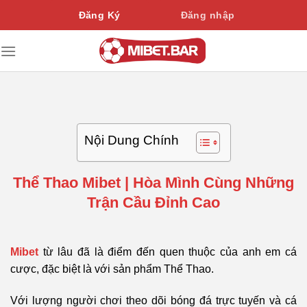
Bỏ
Đăng Ký
Đăng nhập
qua
nội
dung
Nội Dung Chính
Thể Thao Mibet | Hòa Mình Cùng Những
Trận Cầu Đỉnh Cao
Mibet
từ lâu đã là điểm đến quen thuộc của anh em cá
cược, đặc biệt là với sản phẩm Thể Thao.
Với lượng người chơi theo dõi bóng đá trực tuyến và cá