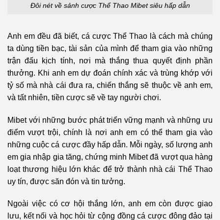
Đôi nét về sảnh cược Thể Thao Mibet siêu hấp dẫn
Anh em đều đã biết, cá cược Thể Thao là cách mà chúng
ta dùng tiền bạc, tài sản của mình để tham gia vào những
trận đấu kịch tính, nơi mà thắng thua quyết định phần
thưởng. Khi anh em dự đoán chính xác và trùng khớp với
tỷ số mà nhà cái đưa ra, chiến thắng sẽ thuộc về anh em,
và tất nhiên, tiền cược sẽ về tay người chơi.
Mibet với những bước phát triển vững mạnh và những ưu
điểm vượt trội, chính là nơi anh em có thể tham gia vào
những cuộc cá cược đầy hấp dẫn. Mỗi ngày, số lượng anh
em gia nhập gia tăng, chứng minh Mibet đã vượt qua hàng
loạt thương hiệu lớn khác để trở thành nhà cái Thể Thao
uy tín, được săn đón và tin tưởng.
Ngoài việc có cơ hội thắng lớn, anh em còn được giao
lưu, kết nối và học hỏi từ cộng đồng cá cược đông đảo tại