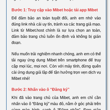
Bước 1: Truy cập vào Mibet hoặc tải app Mibet
Để đảm bảo an toàn tuyệt đối, anh em nhớ vào
đúng link nhà cái uy tín, tránh xa các trang giả mạo.
Link từ Mibet.host chính là sự lựa chọn an toàn,
đảm bảo trang chủ luôn ổn định và không bị gián
đoạn.
Nếu muốn trải nghiệm nhanh chóng, anh em có thể
tải ngay ứng dụng Mibet trên smartphone để truy
cập mọi lúc, mọi nơi. Còn với máy tính, đừng quên
cài ứng dụng giả lập để tận hưởng trọn vẹn dịch vụ
Mibet nhé!
Bước 2: Nhấn vào ô “Đăng ký”
Khi đã vào trang chủ của Mibet, anh em chỉ cần
nhấn vào ô “Đăng ký” màu đỏ, nằm ở góc phải trên
cùng màn hình, cạnh ô “Đăng nhập”. Đơn giản