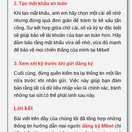
2. Tạo mật khẩu an toàn
Khi tạo mật khẩu, anh em hãy chọn một cái dễ nhớ
nhưng đừng quá đơn giản để tránh bị kẻ xấu tấn
công. Sự kết hợp giữa chữ cái, số và ký tự đặc biệt
sẽ giúp bảo vệ tài khoản của bạn an toàn hơn. Hãy
đảm bảo rằng mật khẩu vừa dễ nhớ, vừa đủ mạnh
để bảo vệ mọi chiến thắng của mình tại Mibet!
3. Xem xét kỹ trước khi gửi đăng ký
Cuối cùng, đừng quên kiểm tra lại thông tin một lần
nữa trước khi nhấn gửi. Việc này giúp bạn đảm
bảo rằng tất cả dữ liệu nhập vào là chính xác, tránh
những sai sót có thể phát sinh sau này.
Lời kết
Bài viết trên đây của chúng tôi đã tổng hợp những
thông tin hướng dẫn mọi người
đăng ký Mibet
chi