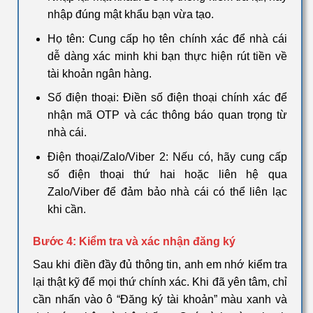
nhập đúng mật khẩu bạn vừa tạo.
Họ tên: Cung cấp họ tên chính xác để nhà cái
dễ dàng xác minh khi bạn thực hiện rút tiền về
tài khoản ngân hàng.
Số điện thoại: Điền số điện thoại chính xác để
nhận mã OTP và các thông báo quan trọng từ
nhà cái.
Điện thoại/Zalo/Viber 2: Nếu có, hãy cung cấp
số điện thoại thứ hai hoặc liên hệ qua
Zalo/Viber để đảm bảo nhà cái có thể liên lạc
khi cần.
Bước 4: Kiểm tra và xác nhận đăng ký
Sau khi điền đầy đủ thông tin, anh em nhớ kiểm tra
lại thật kỹ để mọi thứ chính xác. Khi đã yên tâm, chỉ
cần nhấn vào ô “Đăng ký tài khoản” màu xanh và