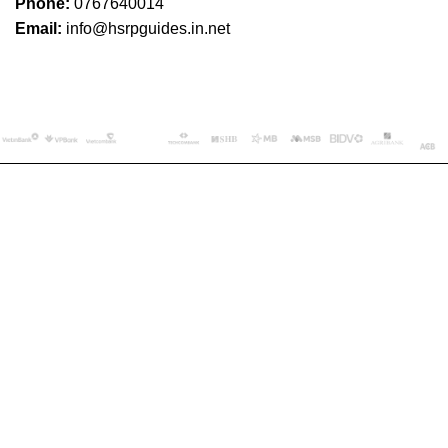
Phone:
0767640014
Email:
info@hsrpguides.in.net