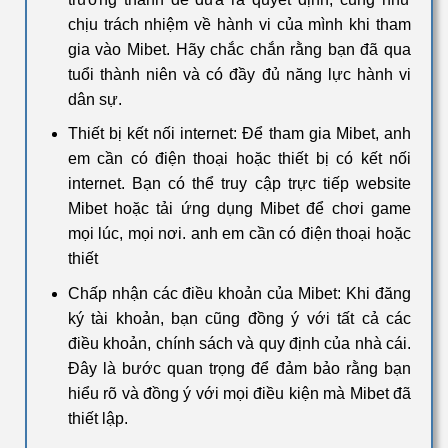
chịu trách nhiệm về hành vi của mình khi tham
gia vào Mibet. Hãy chắc chắn rằng bạn đã qua
tuổi thành niên và có đầy đủ năng lực hành vi
dân sự.
Thiết bị kết nối internet: Để tham gia Mibet, anh
em cần có điện thoại hoặc thiết bị có kết nối
internet. Bạn có thể truy cập trực tiếp website
Mibet hoặc tải ứng dụng Mibet để chơi game
mọi lúc, mọi nơi. anh em cần có điện thoại hoặc
thiết
Chấp nhận các điều khoản của Mibet: Khi đăng
ký tài khoản, bạn cũng đồng ý với tất cả các
điều khoản, chính sách và quy định của nhà cái.
Đây là bước quan trọng để đảm bảo rằng bạn
hiểu rõ và đồng ý với mọi điều kiện mà Mibet đã
thiết lập.