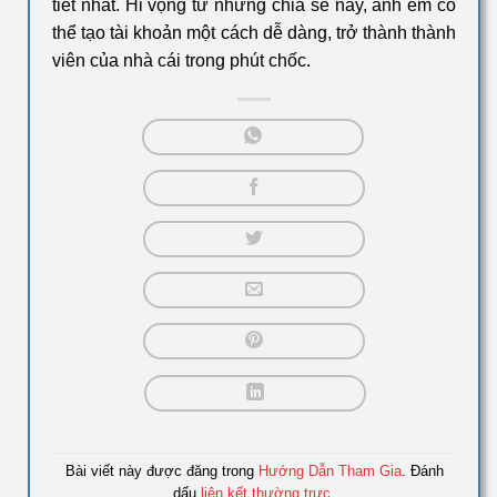
tiết nhất. Hi vọng từ những chia sẻ này, anh em có
thể tạo tài khoản một cách dễ dàng, trở thành thành
viên của nhà cái trong phút chốc.
Bài viết này được đăng trong
Hướng Dẫn Tham Gia
. Đánh
dấu
liên kết thường trực
.