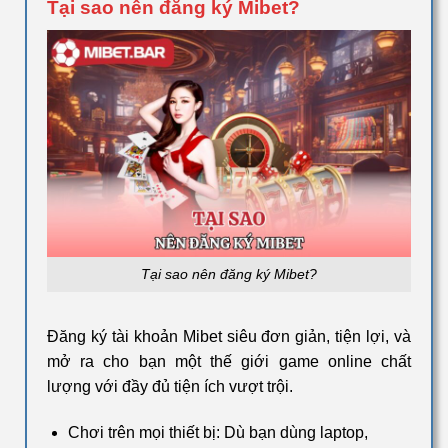
Tại sao nên đăng ký Mibet?
Tại sao nên đăng ký Mibet?
Đăng ký tài khoản Mibet siêu đơn giản, tiện lợi, và
mở ra cho bạn một thế giới game online chất
lượng với đầy đủ tiện ích vượt trội.
Chơi trên mọi thiết bị: Dù bạn dùng laptop,