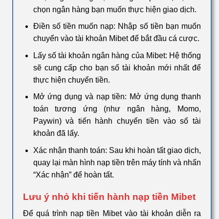
chọn ngân hàng bạn muốn thực hiện giao dịch.
Điền số tiền muốn nạp: Nhập số tiền bạn muốn
chuyển vào tài khoản Mibet để bắt đầu cá cược.
Lấy số tài khoản ngân hàng của Mibet: Hệ thống
sẽ cung cấp cho bạn số tài khoản mới nhất để
thực hiện chuyển tiền.
Mở ứng dụng và nạp tiền: Mở ứng dụng thanh
toán tương ứng (như ngân hàng, Momo,
Paywin) và tiến hành chuyển tiền vào số tài
khoản đã lấy.
Xác nhận thanh toán: Sau khi hoàn tất giao dịch,
quay lại màn hình nạp tiền trên máy tính và nhấn
“Xác nhận” để hoàn tất.
Lưu ý nhỏ khi tiến hành nạp tiền Mibet
Để quá trình nạp tiền Mibet vào tài khoản diễn ra