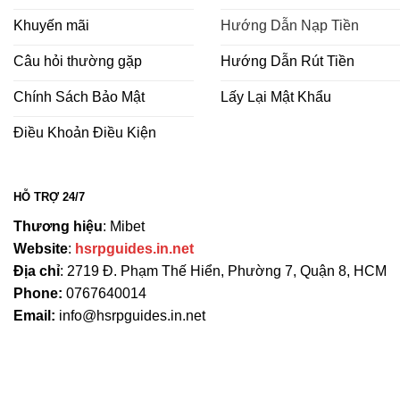
Khuyến mãi
Hướng Dẫn Nạp Tiền
Câu hỏi thường gặp
Hướng Dẫn Rút Tiền
Chính Sách Bảo Mật
Lấy Lại Mật Khẩu
Điều Khoản Điều Kiện
HỖ TRỢ 24/7
Thương hiệu
: Mibet
Website
:
hsrpguides.in.net
Địa chỉ
: 2719 Đ. Phạm Thế Hiển, Phường 7, Quận 8, HCM
Phone:
0767640014
Email:
info@hsrpguides.in.net