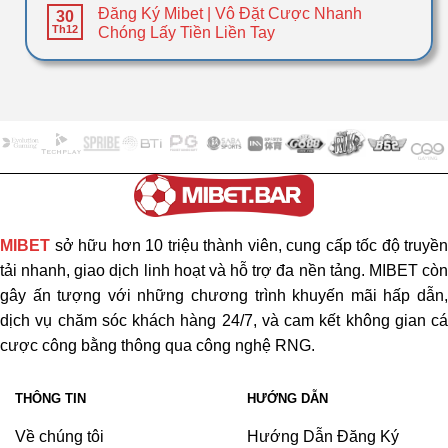
Đăng Ký Mibet | Vô Đặt Cược Nhanh
30
Th12
Chóng Lấy Tiền Liền Tay
MIBET
sở hữu hơn 10 triệu thành viên, cung cấp tốc độ truyền
tải nhanh, giao dịch linh hoạt và hỗ trợ đa nền tảng. MIBET còn
gây ấn tượng với những chương trình khuyến mãi hấp dẫn,
dịch vụ chăm sóc khách hàng 24/7, và cam kết không gian cá
cược công bằng thông qua công nghệ RNG.
THÔNG TIN
HƯỚNG DẪN
Về chúng tôi
Hướng Dẫn Đăng Ký