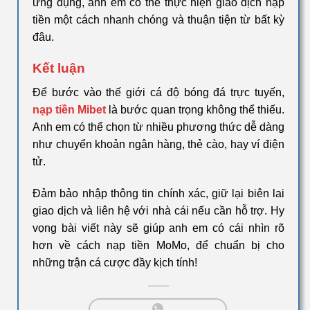
ứng dụng, anh em có thể thực hiện giao dịch nạp
tiền một cách nhanh chóng và thuận tiện từ bất kỳ
đâu.
Kết luận
Để bước vào thế giới cá độ bóng đá trực tuyến,
nạp tiền Mibet
là bước quan trọng không thể thiếu.
Anh em có thể chọn từ nhiều phương thức dễ dàng
như chuyển khoản ngân hàng, thẻ cào, hay ví điện
tử.
Đảm bảo nhập thông tin chính xác, giữ lại biên lai
giao dịch và liên hệ với nhà cái nếu cần hỗ trợ. Hy
vọng bài viết này sẽ giúp anh em có cái nhìn rõ
hơn về cách nạp tiền MoMo, để chuẩn bị cho
những trận cá cược đầy kịch tính!