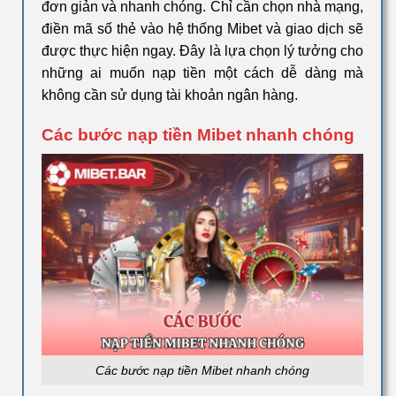
đơn giản và nhanh chóng. Chỉ cần chọn nhà mạng,
điền mã số thẻ vào hệ thống Mibet và giao dịch sẽ
được thực hiện ngay. Đây là lựa chọn lý tưởng cho
những ai muốn nạp tiền một cách dễ dàng mà
không cần sử dụng tài khoản ngân hàng.
Các bước nạp tiền Mibet nhanh chóng
Các bước nạp tiền Mibet nhanh chóng