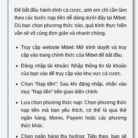
Để bắt đầu hành trình cá cược, anh em chỉ cần làm
theo các bước nạp tiền dễ dàng dưới đây tại Mibet.
Dù bạn chọn phương thức nào, quá trình thực hiện
vẫn sẽ vô cùng đơn giản và nhanh chóng.
Truy cập website Mibet: Mở trình duyệt và truy
cập vào trang chính thức của Mibet để bắt đầu.
Đăng nhập tài khoản: Nhập thông tin tài khoản
của bạn vào để truy cập vào khu vực cá cược.
Chọn “Nạp tiền”: Sau khi đăng nhập, nhấn vào
mục “Nạp tiền” trên giao diện chính.
Lựa chọn phương thức nạp: Chọn phương thức
nạp tiền mà bạn yêu thích, có thể là qua thẻ
ngân hàng, Momo, Paywin hoặc các phương
thức khác.
Chọn ngân hàng thụ hưởng: Tiếp theo, bạn sẽ