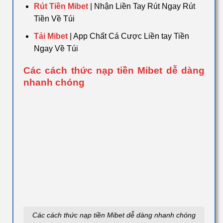
Rút Tiền Mibet
| Nhận Liền Tay Rút Ngay Rút
Tiền Về Túi
Tải Mibet
| App Chất Cá Cược Liền tay Tiền
Ngay Về Túi
Các cách thức nạp tiền Mibet dễ dàng
nhanh chóng
Các cách thức nạp tiền Mibet dễ dàng nhanh chóng