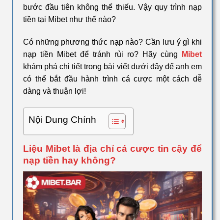
bước đầu tiên không thể thiếu. Vậy quy trình nạp
tiền tại Mibet như thế nào?
Có những phương thức nạp nào? Cần lưu ý gì khi
nạp tiền Mibet để tránh rủi ro? Hãy cùng
Mibet
khám phá chi tiết trong bài viết dưới đây để anh em
có thể bắt đầu hành trình cá cược một cách dễ
dàng và thuận lợi!
Nội Dung Chính
Liệu Mibet là địa chỉ cá cược tin cậy để
nạp tiền hay không?