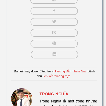
Bài viết này được đăng trong
Hướng Dẫn Tham Gia
. Đánh
dấu
liên kết thường trực
.
TRỌNG NGHĨA
Trọng Nghĩa là một trong những