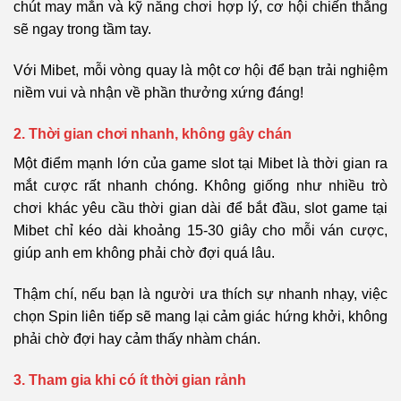
chút may mắn và kỹ năng chơi hợp lý, cơ hội chiến thắng
sẽ ngay trong tầm tay.
Với Mibet, mỗi vòng quay là một cơ hội để bạn trải nghiệm
niềm vui và nhận về phần thưởng xứng đáng!
2. Thời gian chơi nhanh, không gây chán
Một điểm mạnh lớn của game slot tại Mibet là thời gian ra
mắt cược rất nhanh chóng. Không giống như nhiều trò
chơi khác yêu cầu thời gian dài để bắt đầu, slot game tại
Mibet chỉ kéo dài khoảng 15-30 giây cho mỗi ván cược,
giúp anh em không phải chờ đợi quá lâu.
Thậm chí, nếu bạn là người ưa thích sự nhanh nhạy, việc
chọn Spin liên tiếp sẽ mang lại cảm giác hứng khởi, không
phải chờ đợi hay cảm thấy nhàm chán.
3. Tham gia khi có ít thời gian rảnh