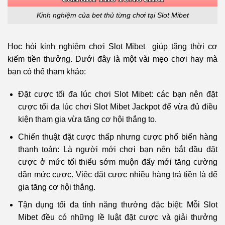
Kinh nghiệm của bet thủ từng chơi tại Slot Mibet
Học hỏi kinh nghiệm chơi Slot Mibet giúp tăng thời cơ
kiếm tiền thưởng. Dưới đây là một vài mẹo chơi hay mà
bạn có thể tham khảo:
Đặt cược tối đa lúc chơi Slot Mibet: các bạn nên đặt
cược tối đa lúc chơi Slot Mibet Jackpot để vừa đủ điều
kiện tham gia vừa tăng cơ hội thắng to.
Chiến thuật đặt cược thấp nhưng cược phổ biến hàng
thanh toán: Là người mới chơi bạn nên bắt đầu đặt
cược ở mức tối thiểu sớm muộn đấy mới tăng cường
dần mức cược. Việc đặt cược nhiều hàng trả tiền là để
gia tăng cơ hội thắng.
Tận dụng tối đa tính năng thưởng đặc biệt: Mỗi Slot
Mibet đều có những lề luật đặt cược và giải thưởng