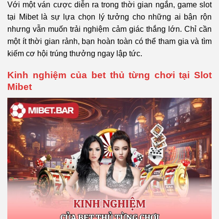
Với một ván cược diễn ra trong thời gian ngắn, game slot
tại Mibet là sự lựa chọn lý tưởng cho những ai bận rộn
nhưng vẫn muốn trải nghiệm cảm giác thắng lớn. Chỉ cần
một ít thời gian rảnh, bạn hoàn toàn có thể tham gia và tìm
kiếm cơ hội trúng thưởng ngay lập tức.
Kinh nghiệm của bet thủ từng chơi tại Slot
Mibet