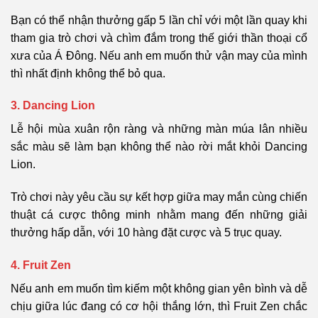
Bạn có thể nhận thưởng gấp 5 lần chỉ với một lần quay khi
tham gia trò chơi và chìm đắm trong thế giới thần thoại cổ
xưa của Á Đông. Nếu anh em muốn thử vận may của mình
thì nhất định không thể bỏ qua.
3. Dancing Lion
Lễ hội mùa xuân rộn ràng và những màn múa lân nhiều
sắc màu sẽ làm bạn không thể nào rời mắt khỏi Dancing
Lion.
Trò chơi này yêu cầu sự kết hợp giữa may mắn cùng chiến
thuật cá cược thông minh nhằm mang đến những giải
thưởng hấp dẫn, với 10 hàng đặt cược và 5 trục quay.
4. Fruit Zen
Nếu anh em muốn tìm kiếm một không gian yên bình và dễ
chịu giữa lúc đang có cơ hội thắng lớn, thì Fruit Zen chắc