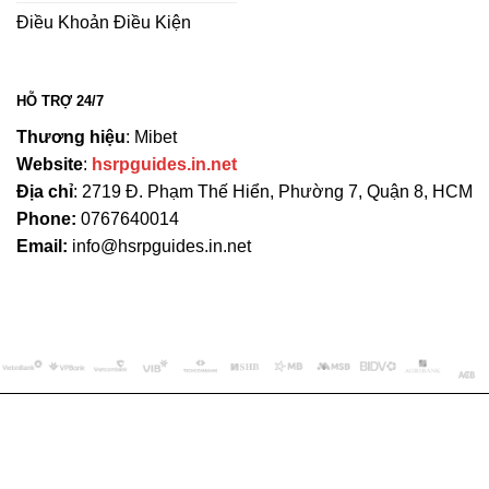
Điều Khoản Điều Kiện
HỖ TRỢ 24/7
Thương hiệu
: Mibet
Website
:
hsrpguides.in.net
Địa chỉ
: 2719 Đ. Phạm Thế Hiển, Phường 7, Quận 8, HCM
Phone:
0767640014
Email:
info@hsrpguides.in.net