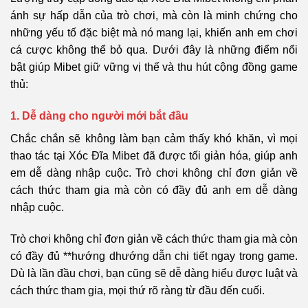
ánh sự hấp dẫn của trò chơi, mà còn là minh chứng cho
những yếu tố đặc biệt mà nó mang lại, khiến anh em chơi
cá cược không thể bỏ qua. Dưới đây là những điểm nổi
bật giúp Mibet giữ vững vị thế và thu hút cộng đồng game
thủ:
1. Dễ dàng cho người mới bắt đầu
Chắc chắn sẽ không làm bạn cảm thấy khó khăn, vì mọi
thao tác tại Xóc Đĩa Mibet đã được tối giản hóa, giúp anh
em dễ dàng nhập cuộc. Trò chơi không chỉ đơn giản về
cách thức tham gia mà còn có đầy đủ anh em dễ dàng
nhập cuộc.
Trò chơi không chỉ đơn giản về cách thức tham gia mà còn
có đầy đủ **hướng dhướng dẫn chi tiết ngay trong game.
Dù là lần đầu chơi, bạn cũng sẽ dễ dàng hiểu được luật và
cách thức tham gia, mọi thứ rõ ràng từ đầu đến cuối.