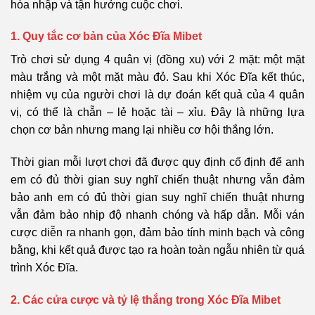
hòa nhập và tận hưởng cuộc chơi.
1. Quy tắc cơ bản của Xóc Đĩa Mibet
Trò chơi sử dụng 4 quân vị (đồng xu) với 2 mặt: một mặt
màu trắng và một mặt màu đỏ. Sau khi Xóc Đĩa kết thúc,
nhiệm vụ của người chơi là dự đoán kết quả của 4 quân
vị, có thể là chẵn – lẻ hoặc tài – xỉu. Đây là những lựa
chọn cơ bản nhưng mang lại nhiều cơ hội thắng lớn.
Thời gian mỗi lượt chơi đã được quy định cố định để anh
em có đủ thời gian suy nghĩ chiến thuật nhưng vẫn đảm
bảo anh em có đủ thời gian suy nghĩ chiến thuật nhưng
vẫn đảm bảo nhịp độ nhanh chóng và hấp dẫn. Mỗi ván
cược diễn ra nhanh gọn, đảm bảo tính minh bạch và công
bằng, khi kết quả được tạo ra hoàn toàn ngẫu nhiên từ quá
trình Xóc Đĩa.
2. Các cửa cược và tỷ lệ thắng trong Xóc Đĩa Mibet