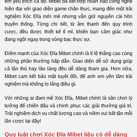
em yêu thích cá độ. Mibet đã kết hợp hoàn hảo công nghệ
hiện đại với giao diện game chân thực, mang đến một trải
nghiệm Xóc Đĩa mới mẻ nhưng vẫn giữ nguyên cái hồn
truyền thống. Từng chi tiết, từ âm thanh đến quy trình
cược, đều được thiết kế tỉ mỉ, khiến bạn cảm giác như
đang ngồi ngay trong sòng bạc thực sự.
Điểm mạnh của Xóc Đĩa Mibet chính là tỉ lệ thắng cao cùng
những phần thưởng hấp dẫn. Giao diện dễ sử dụng giúp
cả tân thủ hay lão làng đều dễ dàng tham gia. Hơn nữa,
Mibet cam kết bảo mật tuyệt đối, để anh em yên tâm trải
nghiệm mà không lo lắng điều gì.
Với những ai đam mê Xóc Đĩa, Mibet chính là sân chơi lý
tưởng để chiến đấu và chinh phục các giải thưởng giá trị.
Trải nghiệm dịch vụ chất lượng cao và niềm vui bất tận mỗi
lần cược tại đây!
Quy luật chơi Xóc Đĩa Mibet liệu có dễ dàng