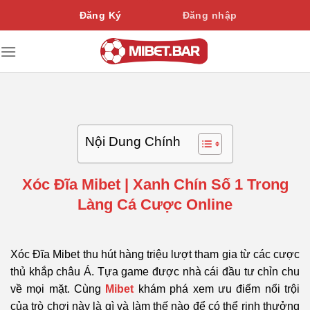
Bỏ
Đăng Ký
Đăng nhập
qua
nội
dung
Nội Dung Chính
Xóc Đĩa Mibet | Xanh Chín Số 1 Trong
Làng Cá Cược Online
Xóc Đĩa Mibet thu hút hàng triệu lượt tham gia từ các cược
thủ khắp châu Á. Tựa game được nhà cái đầu tư chỉn chu
về mọi mặt. Cùng
Mibet
khám phá xem ưu điểm nổi trội
của trò chơi này là gì và làm thế nào để có thể rinh thưởng