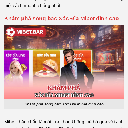
một cách nhanh chóng nhất.
Khám phá sòng bạc Xóc Đĩa Mibet đỉnh cao
Khám phá sòng bạc Xóc Đĩa Mibet đỉnh cao
Mibet chắc chắn là một lựa chọn không thể bỏ qua với anh