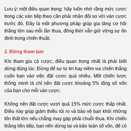
Lưu ý: một điều quan trọng: hãy luôn nhớ rằng mức cược
trong các ván tiếp theo cần phải nhân đôi so với ván cược
trước đó. Đây là một phương pháp giúp gia tăng cơ hội
thắng lớn sau mỗi lần thua, đồng thời vẫn giữ vững sự ổn
định trong chiến thuật.
2. Đừng tham lam
Khi tham gia cá cược, điều quan trọng nhất là phải biết
dừng đúng lúc. Đừng để sự tự tin hay niềm vui chiến thắng
cuốn bạn vào việc đặt cược quá nhiều. Một chiến lược
thông minh là chỉ nên đặt cược khoảng 5% tổng số vốn
của bạn cho mỗi ván cược.
Không nên đặt cược vượt quá 15% mức cược thấp nhất.
Điều này giúp giảm thiểu rủi ro và bảo vệ bạn khỏi những
tổn thất lớn nếu chẳng may gặp phải chuỗi thua. Khi chiến
thắng liên tiếp, bạn nên dừng lại và bảo toàn số vốn, để có