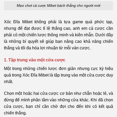
Mẹo chơi cá cược Mibet bách thắng cho người mới
Xóc Đĩa Mibet không phải là tựa game quá phức tạp,
nhưng để đạt được tỉ lệ thắng cao, anh em cá cược cần
phải có một chiến lược thông minh và kiên nhẫn. Dưới đây
là những bí quyết sẽ giúp bạn nâng cao khả năng chiến
thắng và tối đa hóa lợi nhuận từ mỗi ván cược.
1. Tập trung vào một cửa cược
Một trong những chiến lược đơn giản nhưng cực kỳ hiệu
quả trong Xóc Đĩa Mibet là tập trung vào một cửa cược duy
nhất.
Chọn một hoặc hai cửa cược cơ bản như chẵn hoặc lẻ, và
đừng để mình phân tâm vào những cửa khác. Khi đã chọn
cửa cược, bạn chỉ cần chờ đợi cho đến khi có kết quả
chiến thắng.